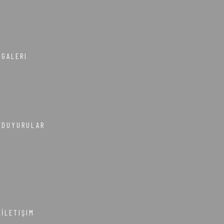
GALERI
DUYURULAR
İLETIŞIM