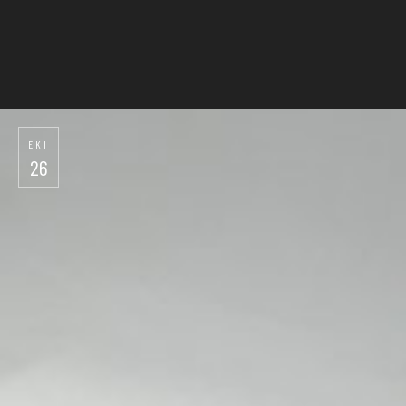
EKI
26